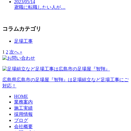
2023/05/14
鳶職に転職したい人が…
コラムカテゴリ
足場工事
1
2
次へ »
広島県広島市の足場屋『智翔』は足場組立など足場工事にご
対応！
HOME
業務案内
施工実績
採用情報
ブログ
会社概要