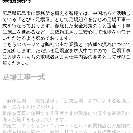
広島県広島市に事務所を構える智翔では、中国地方で活動し
ている「とび・足場屋」として足場組立をはじめ足場工事一
式を行なっております。徹底した安全対策のもと迅速・丁寧
に施工を進めるなど、ご依頼主さまに安心して現場をお任せ
いただけるよう努めております。
こちらのページでは弊社の主な業務とご依頼の流れについて
ご紹介します。ただいま足場鳶を求人中ですので、足場工事
に興味をおもちの求職者さまも仕事内容の参考としてぜひご
覧ください。
足場工事一式
「解体足場」「改修足場」「新築足場」を中心とする足場工
事一式を手がけております。
足場を実際に使用する作業者さまや現場内の安全を最優先に
考えた施工を心がけています。
戸建て・マンション・アパート・ビル・商業施設など建物の
規模や種類を問わず、新築・リフォーム・大規模改修といっ