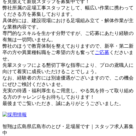
を見据えて新規スタッフを募集中です！
弊社所属の足場工事スタッフとして、幅広い作業に携わって
くださる方を募集しております。
具体的には、建設現場における足場組み立て・解体作業が主
な業務内容です。
専門的なスキルを生かす分野ですが、ご応募にあたり経験の
有無は一切問いません。
弊社のほうで教育体制を整えておりますので、新卒・第二新
卒の方や異業種転職をご希望の方も奮って
ご応募
くださいま
せ。
先輩スタッフによる懇切丁寧な指導により、プロの鳶職人に
向けて着実に成長いただけることでしょう。
なお、経験者の方には別途優遇がございますので、この機会
にぜひご検討くださいませ。
充実の待遇・福利厚生もご用意し、やる気を持って取り組め
る方のチャレンジをお待ちしております！
最後までご覧いただき、誠にありがとうございました。
智翔は広島県広島市のとび・足場屋です｜スタッフ求人募集
中